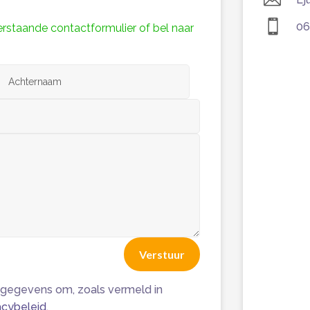

06
staande contactformulier of bel naar
Verstuur
gegevens om, zoals vermeld in
acybeleid
.