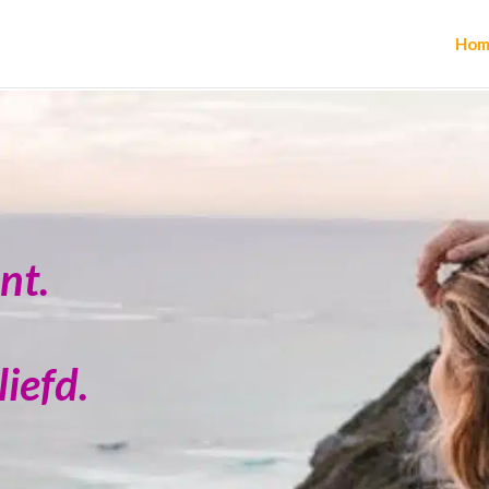
Hom
nt.
liefd.