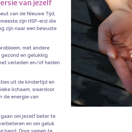
ersie van jezelf
eut van de Nieuwe Tijd,
meeste zijn HSP-ers) die
eg zijn naar een bewuste
probleem, met andere
, gezond en gelukkig
t het verleden en/of heden
ies uit de kindertijd en
ysieke lichaam, waardoor
n de energie van
 gaan om jezelf beter te
 verbeteren en om geluk
de hand. Door samen te