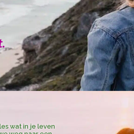
t.
es wat in je leven
uwe weg naar een