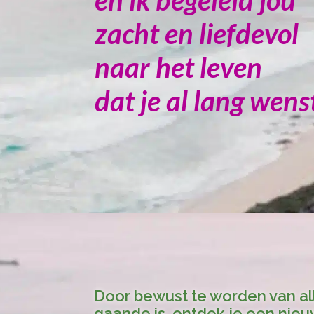
en ik begeleid jou
zacht en liefdevol
naar het leven
dat je al lang wens
Door bewust te worden van all
gaande is, ontdek je een nie