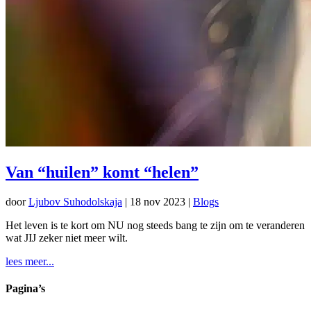
Van “huilen” komt “helen”
door
Ljubov Suhodolskaja
|
18 nov 2023
|
Blogs
Het leven is te kort om NU nog steeds bang te zijn om te veranderen
wat JIJ zeker niet meer wilt.
lees meer...
Pagina’s